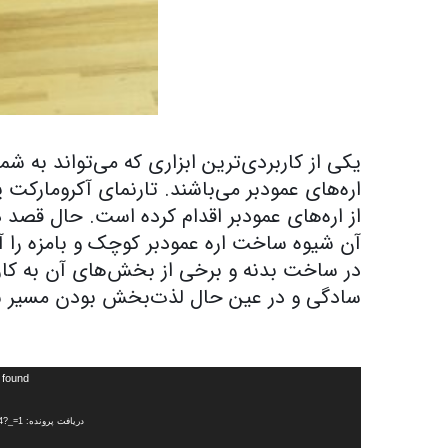
یکی از کاربردی‌ترین ابزاری که می‌تواند به شم
اره‌های عمودبر می‌باشند. تارنمای آکرومارک
از اره‌های عمودبر اقدام کرده است. حال قصد دا
آن شیوه ساخت اره عمودبر کوچک و بامزه را 
در ساخت بدنه و برخی از بخش‌های آن به کار گ
سادگی و در عین حال لذت‌بخش بودن مسیر سا
نمایشگر
 found
ویدیو
دریافت پرونده: http://akro.ir/files/videos/2018/04/25/15246746753d48a-360.mp4?_=1