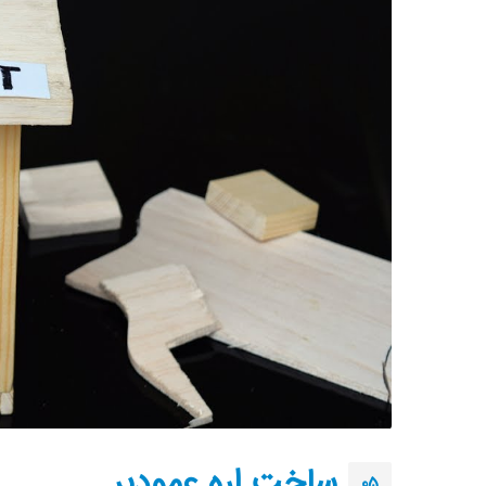
راهنمای جامع انواع فن های خانگی و
ا
صنعتی
م
اردیبهشت 30, 1404
ا
مته چیست؟ راهنمای جامع انواع مته،
ف
کاربردها و نکات خرید
اردیبهشت 29, 1404
ا
آشنایی با انواع سه‌نظام دستگاه تراش
م
فروردین 31, 1404
ساخت اره عمودبر
05