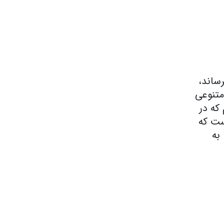
رساند،
متنوعی
که در
ست که
به