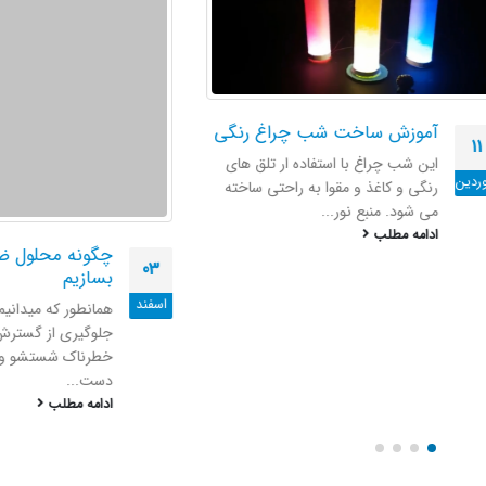
موزش ساخت شب چراغ رنگی
ن شب چراغ با استفاده ار تلق های
گی و کاغذ و مقوا به راحتی ساخته
 شود. منبع نور...
دامه مطلب
چگونه محلول ضد عفو
03
بسازیم
اسفند
همانطور که میدانیم یکی از ر
جلوگیری از گسترش این وی
خطرناک شستشو و ضد عفون
دست...
ادامه مطلب