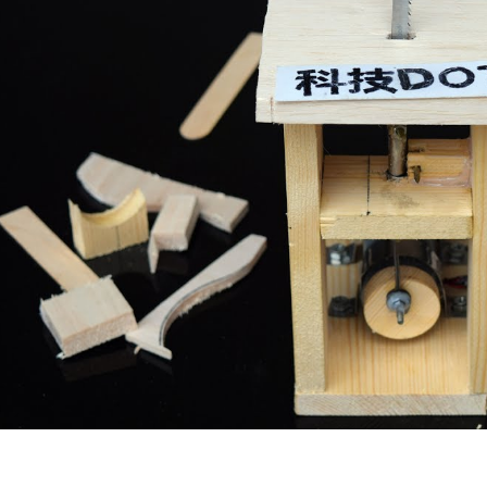
نواع سنگ سنباده
راهنمای جامع انواع فن های
صنعتی
رداد 29, 1403
اردیبهشت 30, 1404
نواع دیسک سایشی مینی فرز
مته چیست؟ راهنمای جامع ا
روردین 21, 1403
کاربردها و نکات خرید
اردیبهشت 29, 1404
نواع دیسک برش مینی فرز
آشنایی با انواع سه‌نظام دس
هر 19, 1402
فروردین 31, 1404