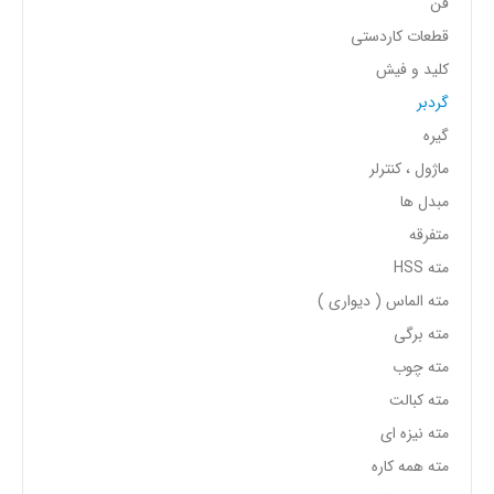
فن
قطعات کاردستی
کلید و فیش
گردبر
گیره
ماژول ، کنترلر
مبدل ها
متفرقه
مته HSS
مته الماس ( دیواری )
مته برگی
مته چوب
مته کبالت
مته نیزه ای
مته همه کاره