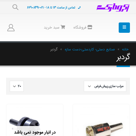
تماس از ساعت 13 تا 18 - 021-66908491
فروشگاه
سبد خرید
خانه
»
صنایع دستی- کاردستی-دست سازه
»
گردبر
گردبر
در انبار موجود نمی باشد