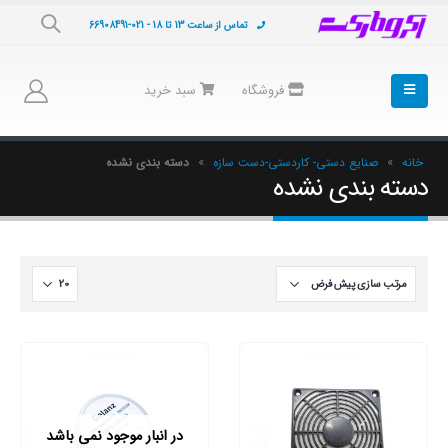
تماس از ساعت 13 تا 18 - 021-66908491
فروشگاه
سبد خرید
خانه
»
صنایع دستی- کاردستی-دست سازه
»
دسته بندی نشده
دسته بندی نشده
در انبار موجود نمی باشد