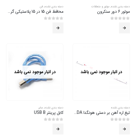
دسته بندی نشده
,
موتور و متعلقات
دسته بندی نشده
,
فن
موتور 6 دور سنکرون
محافظ فن 15 در 15 پلاستیکی گردگیر دار
0
از 5
0
از 5
در انبار موجود نمی باشد
در انبار موجود نمی باشد
دسته بندی نشده
دسته بندی نشده
,
سایر
تیغ اره آهن بر دستی هونگدا HONGDA
کابل پرینتر USB B
0
از 5
0
از 5