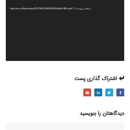
ویدیو
دریافت پرونده: http://akro.ir/files/videos/2017/08/12/15025559514a0d0-480.mp4?_=1
اشتراک گذاری پست
دیدگاهتان را بنویسید