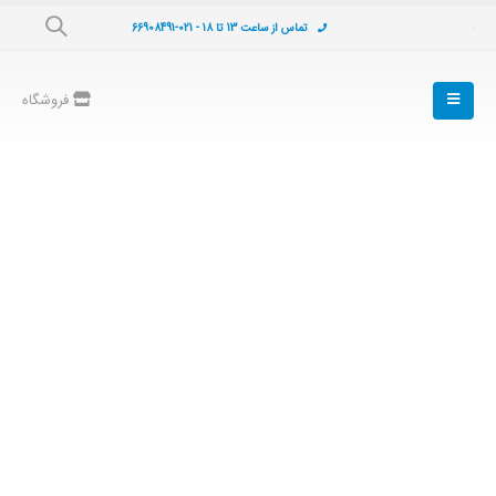
تماس از ساعت 13 تا 18 - 021-66908491
فروشگاه