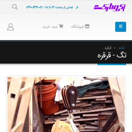
تماس از ساعت 13 تا 18 - 021-66908491
فروشگاه
سبد خرید
خانه
»
قرقره
تگ - قرقره