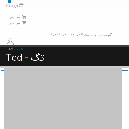
فروشگاه
سبد خرید
سبد خرید
تماس از ساعت 13 تا 18 - 021-66908491
خانه
»
Ted
تگ - Ted