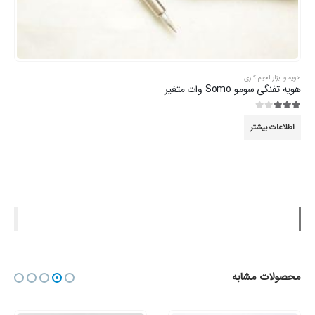
هویه و ابزار لحیم کاری
هویه تفنگی سومو Somo وات متغیر
3.00
از 5
اطلاعات بیشتر
محصولات مشابه