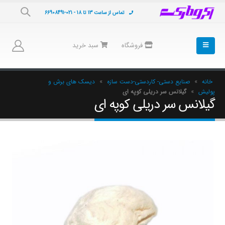
تماس از ساعت 13 تا 18 - 021-66908491
فروشگاه
سبد خرید
خانه
»
صنایع دستی- کاردستی-دست سازه
»
دیسک های برش و
پولیش
»
گیلانس سر دریلی کوپه ای
گیلانس سر دریلی کوپه ای