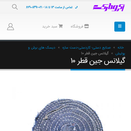
تماس از ساعت 13 تا 18 - 021-66908491
فروشگاه
سبد خرید
خانه
»
صنایع دستی- کاردستی-دست سازه
»
دیسک های برش و
پولیش
»
گیلانس جین قطر 10
گیلانس جین قطر 10