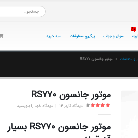
داغ
ارچه
سوال و جواب
پیگیری سفارشات
سبد خرید
ر و متعلقات
»
موتور جانسون RS770
موتور جانسون RS770
دیدگاه کاربر
14
|
دیدگاه خود را بنویسید
4.00
از 5
موتور جانسون RS770 بسیار