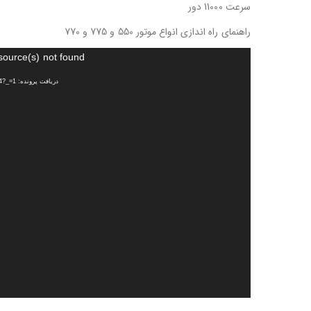
سرعت 11000 دور
راهنمای راه اندازی انواع موتور 550 و 775 و 770
نمایشگر
source(s) not found
ویدیو
دریافت پرونده: http://akro.ir/files/videos/2019/12/29/157764302618aad-360.mp4?_=1