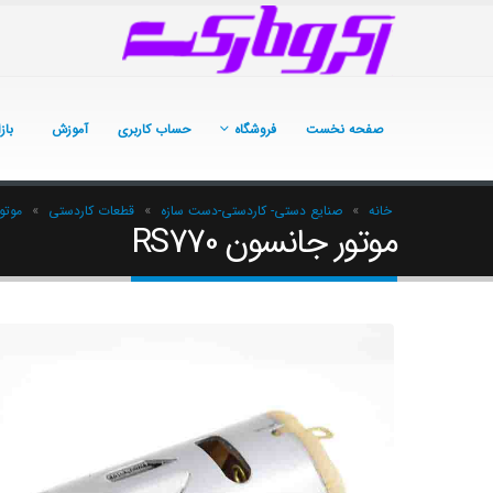
صفحه نخست
فروشگاه
حساب کاربری
آموزش
باز
خانه
»
صنایع دستی- کاردستی-دست سازه
»
قطعات کاردستی
»
موتو
موتور جانسون RS770