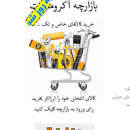
 خش جزئی
د.