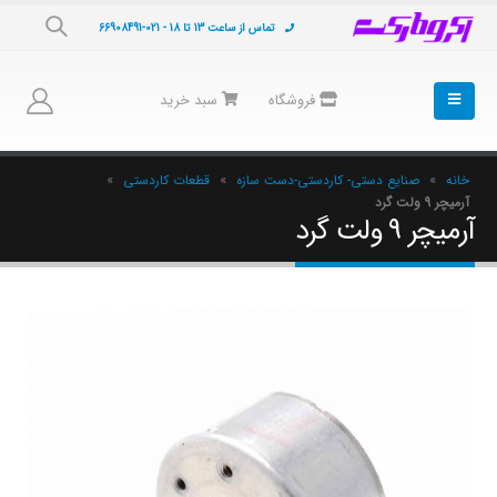
تماس از ساعت 13 تا 18 - 021-66908491
فروشگاه
سبد خرید
خانه
»
صنایع دستی- کاردستی-دست سازه
»
قطعات کاردستی
»
آرمیچر 9 ولت گرد
آرمیچر 9 ولت گرد