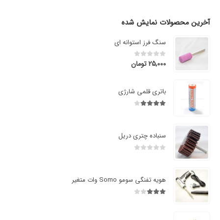
آخرین محصولات نمایش شده
سنگ فرز استوانه ای
25,000
تومان
0
از 5
باتری قلمی شارژی
4.00
از 5
سنباده چتری دریل
0
از 5
هویه تفنگی سومو Somo وات متغیر
3.00
از 5