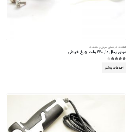
قطعات کاردستی
,
موتور و متعلقات
موتور پدال دار 220 ولت چرخ خیاطی
3.89
از 5
اطلاعات بیشتر