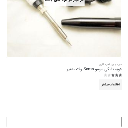
هویه و ابزار لحیم کاری
هویه تفنگی سومو Somo وات متغیر
3.00
از 5
اطلاعات بیشتر