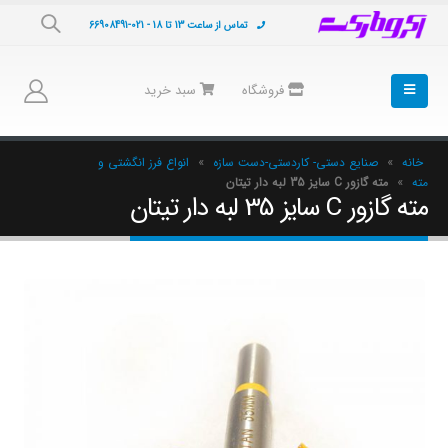
تماس از ساعت 13 تا 18 - 021-66908491
فروشگاه
سبد خرید
خانه
»
صنایع دستی- کاردستی-دست سازه
»
انواع فرز انگشتی و
مته
»
مته گازور C سایز 35 لبه دار تیتان
مته گازور C سایز 35 لبه دار تیتان