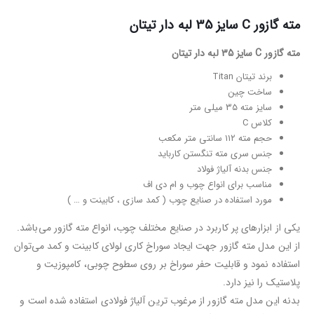
مته گازور C سایز 35 لبه دار تیتان
مته گازور C سایز 35 لبه دار تیتان
برند تیتان Titan
ساخت چین
سایز مته 35 میلی متر
کلاس C
حجم مته ۱۱۲ سانتی متر مکعب
جنس سری مته تنگستن کارباید
جنس بدنه آلیاژ فولاد
مناسب برای انواع چوب و ام دی اف
مورد استفاده در صنایع چوب ( کمد سازی ، کابینت و … )
یکی از ابزارهای پر کاربرد در صنایع مختلف چوب، انواع مته گازور می‌باشد.
از این مدل مته گازور جهت ایجاد سوراخ کاری لولای کابینت و کمد می‌توان
استفاده نمود و قابلیت حفر سوراخ بر روی سطوح چوبی، کامپوزیت و
پلاستیک را نیز دارد.
بدنه این مدل مته گازور از مرغوب ترین آلیاژ فولادی استفاده شده است و