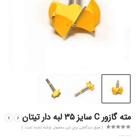
مته گازور C سایز 35 لبه دار تیتان
( هیچ دیدگاهی برای این محصول نوشته نشده است. )
0
از 5