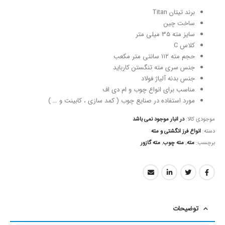
برند تیتان Titan
ساخت چین
سایز مته 35 میلی متر
کلاس C
حجم مته ۱۱۲ سانتی متر مکعب
جنس سری مته تنگستن کارباید
جنس بدنه آلیاژ فولاد
مناسب برای انواع چوب و ام دی اف
مورد استفاده در صنایع چوب ( کمد سازی ، کابینت و … )
موجودی کالا:
در انبار موجود نمی باشد
دسته:
انواع فرز انگشتی و مته
برچسب:
مته
,
مته چوب
,
مته گازور
توضیحات