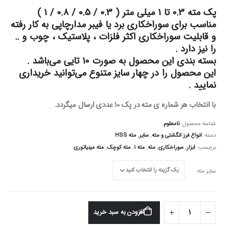
پک مته 0.3 تا 1 میلی متر ( 0.3 / 0.5 / 0.8 / 1 )
مناسب برای سوراخکاری برد یا فیبر مدارچاپی به کار رفته
و قابلیت سوراخکاری اکثر فلزات ، پلاستیک ، چوب و ..
را نیز دارد .
بسته بندی این محصول به صورت 10 تایی می‌باشد .
این محصول را در چهار سایز متنوع می‌توانید خریداری
نمایید .
با انتخاب هر شماره ی مته در پک 10 عددی ارسال میگردد.
شناسه محصول:
نامعلوم
دسته:
انواع فرز انگشتی و مته
,
سایر
,
مته HSS
برچسب:
ابزار
,
سوراخکاری
,
مته
,
مته 1
,
مته کوچک
,
مته مینیاتوری
سایز مته
افزودن به سبد خرید