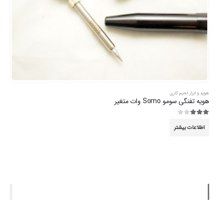
هویه و ابزار لحیم کاری
هویه تفنگی سومو Somo وات متغیر
3.00
از 5
اطلاعات بیشتر