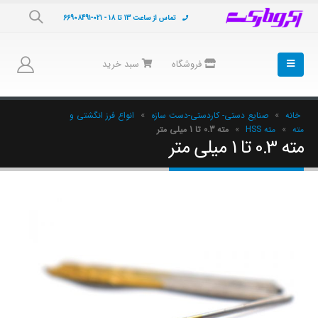
تماس از ساعت 13 تا 18 - 021-66908491
فروشگاه
سبد خرید
خانه
»
صنایع دستی- کاردستی-دست سازه
»
انواع فرز انگشتی و
مته
»
مته HSS
»
مته 0.3 تا 1 میلی متر
مته 0.3 تا 1 میلی متر