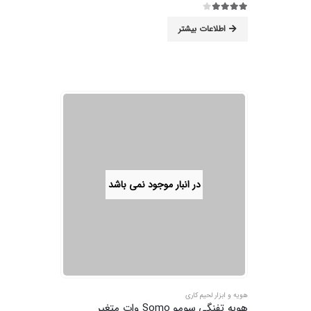
3.89
از 5
اطلاعات بیشتر
در انبار موجود نمی باشد
هویه و ابزار لحیم کاری
هویه تفنگی سومو Somo وات متغیر