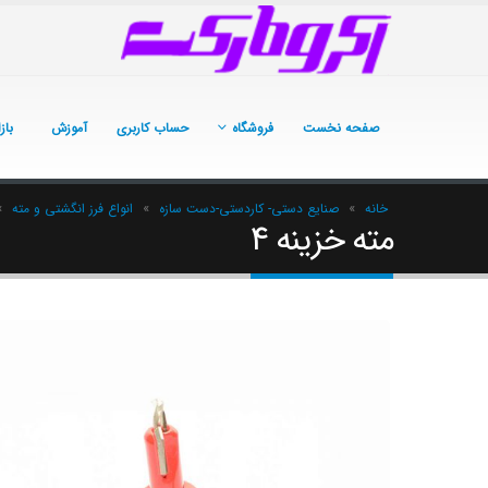
صفحه نخست
فروشگاه
حساب کاربری
آموزش
باز
خانه
»
صنایع دستی- کاردستی-دست سازه
»
انواع فرز انگشتی و مته
»
مته خزینه 4