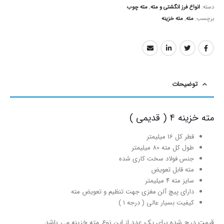
دسته:
انواع فرز انگشتی و مته
,
مته چوب
برچسب:
مته
,
مته خزینه
توضیحات
مته خزینه ۴ ( قدیمی )
قطر کل 16 میلیمتر
طول کل مته 80 میلیمتر
جنس فولاد سخت کاری شده
مته قابل تعویض
سایز مته ۴ میلیمتر
دارای پیچ آلن مغزی جهت تنظیم و تعویض مته
کیفیت بسیار عالی ( درجه ۱ )
قیمت درج شده برای یک عدد از این نوع مته خزینه می باشد.