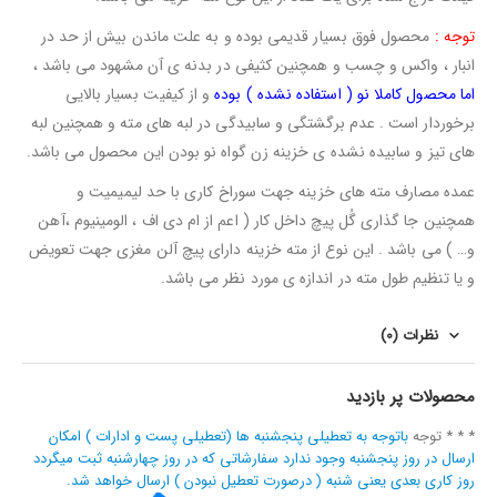
توجه :
محصول فوق بسیار قدیمی بوده و به علت ماندن بیش از حد در
انبار ، واکس و چسب و همچنین کثیفی در بدنه ی آن مشهود می باشد ،
اما محصول کاملا نو ( استفاده نشده ) بوده
و از کیفیت بسیار بالایی
برخوردار است . عدم برگشتگی و سابیدگی در لبه های مته و همچنین لبه
های تیز و سابیده نشده ی خزینه زن گواه نو بودن این محصول می باشد.
عمده مصارف مته های خزینه جهت سوراخ کاری با حد لیمیمیت و
همچنین جا گذاری گُل پیچ داخل کار ( اعم از ام دی اف ، الومینیوم ،‌آهن
و… ) می باشد . این نوع از مته خزینه دارای پیچ آلن مغزی جهت تعویض
و یا تنظیم طول مته در اندازه ی مورد نظر می باشد.
نظرات (0)
محصولات پر بازدید
* * * توجه
باتوجه به تعطیلی پنجشنبه ها (تعطیلی پست و ادارات ) امکان
ارسال در روز پنجشنبه وجود ندارد سفارشاتی که در روز چهارشنبه ثبت میگردد
روز کاری بعدی یعنی شنبه ( درصورت تعطیل نبودن ) ارسال خواهد شد.