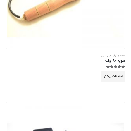
هویه و ابزار لحیم کاری
هویه 80 وات
5.00
از 5
اطلاعات بیشتر