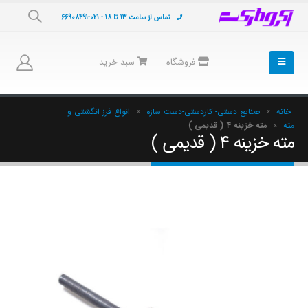
تماس از ساعت 13 تا 18 - 021-66908491
فروشگاه
سبد خرید
خانه
»
صنایع دستی- کاردستی-دست سازه
»
انواع فرز انگشتی و
مته
»
مته خزینه ۴ ( قدیمی )
مته خزینه ۴ ( قدیمی )