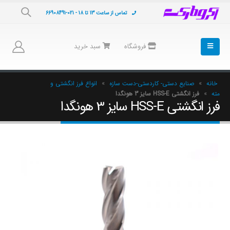
تماس از ساعت 13 تا 18 - 021-66908491
فروشگاه
سبد خرید
خانه
»
صنایع دستی- کاردستی-دست سازه
»
انواع فرز انگشتی و
مته
»
فرز انگشتی HSS-E سایز 3 هونگدا
فرز انگشتی HSS-E سایز 3 هونگدا