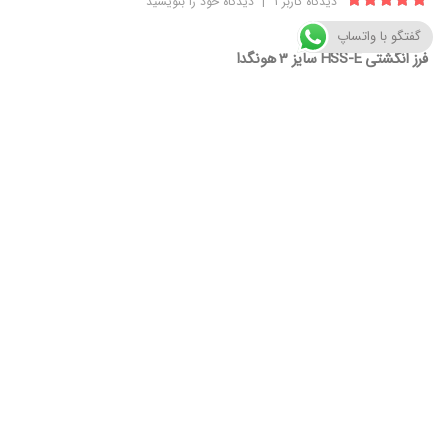
دیدگاه کاربر
1
|
دیدگاه خود را بنویسید
5.00
از 5
گفتگو با واتساپ
فرز انگشتی HSS-E سایز 3 هونگدا
جنس HSS-E
چهارپر
سایز 3 میلیمتر
مناسب برای فلزات و چوب
موجودی کالا:
در انبار موجود نمی باشد
دسته:
انواع فرز انگشتی و مته
برچسب:
HSS-E
,
فرز
,
فرز انگشتی
,
فرز هونگدا
توضیحات