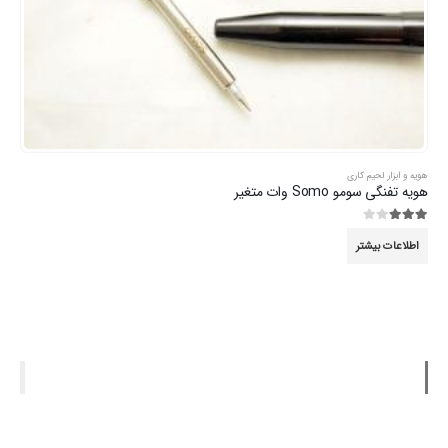
هویه و ابزار لحیم کاری
هویه تفنگی سومو Somo وات متغیر
3.00
از 5
اطلاعات بیشتر