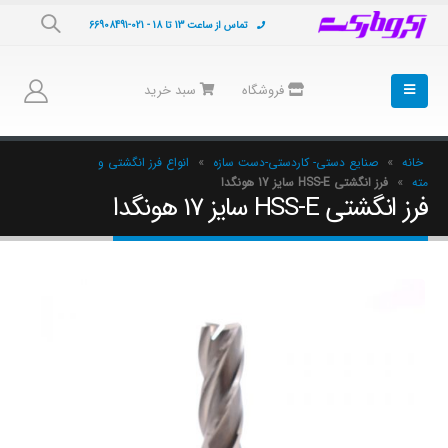
تماس از ساعت 13 تا 18 - 021-66908491
فروشگاه
سبد خرید
خانه
»
صنایع دستی- کاردستی-دست سازه
»
انواع فرز انگشتی و
مته
»
فرز انگشتی HSS-E سایز 17 هونگدا
فرز انگشتی HSS-E سایز 17 هونگدا