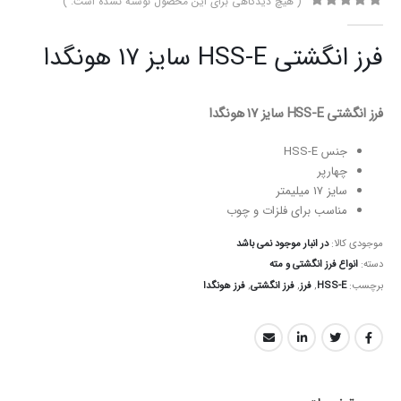
( هیچ دیدگاهی برای این محصول نوشته نشده است. )
0
از 5
فرز انگشتی HSS-E سایز 17 هونگدا
فرز انگشتی HSS-E سایز 17 هونگدا
جنس HSS-E
چهارپر
سایز 17 میلیمتر
مناسب برای فلزات و چوب
موجودی کالا:
در انبار موجود نمی باشد
دسته:
انواع فرز انگشتی و مته
برچسب:
HSS-E
,
فرز
,
فرز انگشتی
,
فرز هونگدا