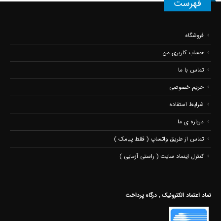
هویه و ابزار لحیم کاری
هویه تفنگی سومو Somo وات متغیر
3.00
از 5
اطلاعات بیشتر