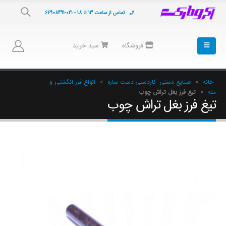
تماس از ساعت 13 تا 18 - 021-66908491
فروشگاه
سبد خرید
خانه
»
صنایع دستی- کاردستی-دست سازه
»
انواع فرز انگشتی و
مته
»
تیغ فرز بغل تراش چوب
تیغ فرز بغل تراش چوب