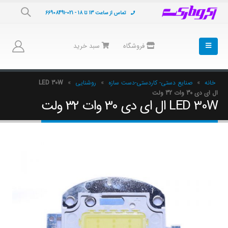
تماس از ساعت 13 تا 18 - 021-66908491
فروشگاه
سبد خرید
خانه
»
صنایع دستی- کاردستی-دست سازه
»
روشنایی
»
LED 30W
ال ای دی 30 وات 32 ولت
LED 30W ال ای دی 30 وات 32 ولت