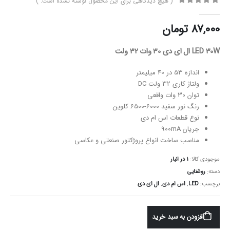
( هیچ دیدگاهی برای این محصول نوشته نشده است. )
0
از 5
87,000
تومان
LED 30W ال ای دی 30 وات 32 ولت
اندازه 53 در 40 میلیمتر
ولتاژ کاری 32 ولت DC
توان 30 وات واقعی
رنگ نور سفید 6000-6500 کلوین
نوع قطعات اس ام دی
جریان 900mA
مناسب ساخت انواع پروژکتور صنعتی و عکاسی
موجودی کالا:
1 در انبار
دسته:
روشنایی
برچسب:
LED
,
اس ام دی
,
ال ای دی
افزودن به سبد خرید