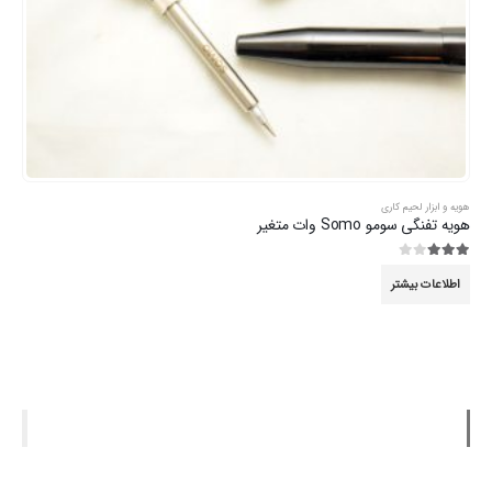
هویه و ابزار لحیم کاری
هویه تفنگی سومو Somo وات متغیر
3.00
از 5
اطلاعات بیشتر