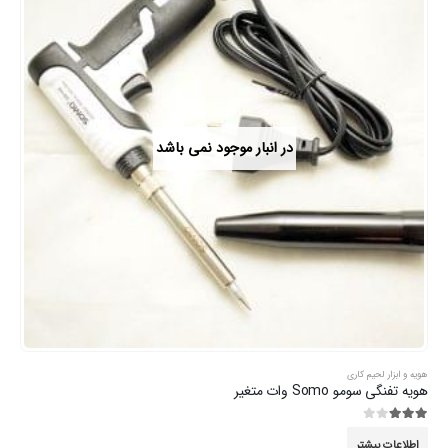
در انبار موجود نمی باشد
هویه و ابزار لحیم کاری
هویه تفنگی سومو Somo وات متغیر
3.00
از 5
اطلاعات بیشتر