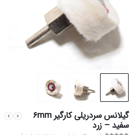
گیلانس سردریلی کارگیر 6mm
سفید – زرد