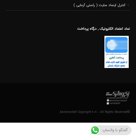
کنترل اینماد سایت ( راستی آزمایی )
نماد اعتماد الکترونیک , درگاه پرداخت
©Akromarket Copyright 2020. All Rights Reserved .
گفتگو با واتساپ