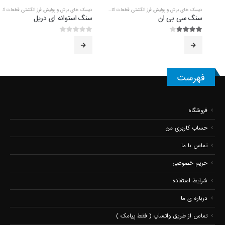
دیسک های برش و پولیش
,
فرز انگشتی
,
قطعات کاردستی
دیسک های برش و پولیش
,
فرز انگشتی
,
قطعات کاردستی
سنگ سی بی ان
سنگ استوانه ای دریل
3.86
از 5
0
از 5
فهرست
فروشگاه
حساب کاربری من
تماس با ما
حریم خصوصی
شرایط استفاده
درباره ی ما
تماس از طریق واتساپ ( فقط پیامک )