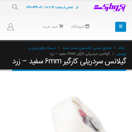
تماس از ساعت 13 تا 18 - 021-66908491
فروشگاه
سبد خرید
خانه
»
صنایع دستی- کاردستی-دست سازه
»
دیسک های برش و
پولیش
»
گیلانس سردریلی کارگیر 6mm سفید – زرد
گیلانس سردریلی کارگیر 6mm سفید – زرد