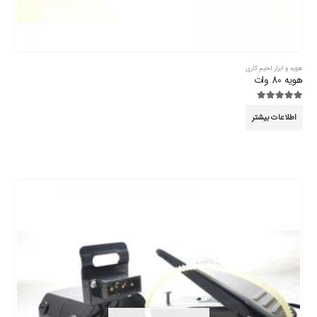
هویه و ابزار لحیم کاری
هویه 80 وات
5.00
از 5
اطلاعات بیشتر