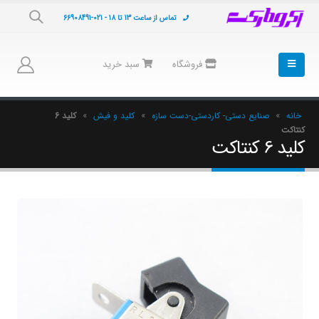
تماس از ساعت 13 تا 18 - 021-66908491
فروشگاه
سبد خرید
خانه
»
صنایع دستی- کاردستی-دست سازه
»
کلید و فیش
»
کلید 6
کنتاکت
کلید 6 کنتاکت