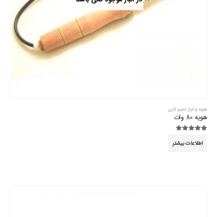
هویه و ابزار لحیم کاری
هویه 80 وات
5.00
از 5
اطلاعات بیشتر