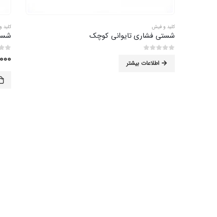
کلید و فیش
کلید 
شستی فشاری تایوانی کوچک
شستی
000
0
از 5
0
از 5
اطلاعات بیشتر