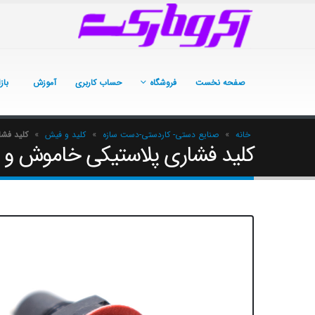
صفحه نخست
فروشگاه
حساب کاربری
آموزش
باز
خانه
»
صنایع دستی- کاردستی-دست سازه
»
کلید و فیش
»
کلید فش
کلید فشاری پلاستیکی خاموش و 