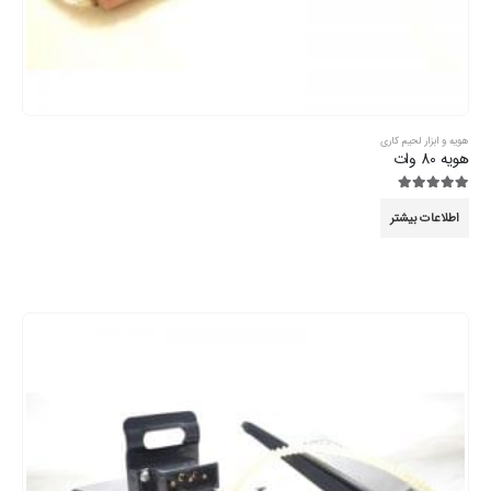
هویه و ابزار لحیم کاری
هویه 80 وات
5.00
از 5
اطلاعات بیشتر