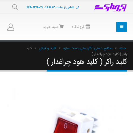
تماس از ساعت 13 تا 18 - 021-66908491
فروشگاه
سبد خرید
خانه
»
صنایع دستی- کاردستی-دست سازه
»
کلید و فیش
»
کلید
راکر ( کلید هود چراغدار )
کلید راکر ( کلید هود چراغدار )