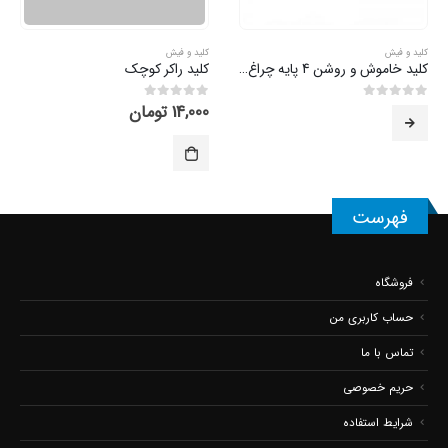
کلید و فیش
کلید و فیش
کلید خاموش و روشن 4 پایه چراغ دار
کلید راکر کوچک
14,000
تومان
0
از 5
0
از 5
فهرست
فروشگاه
حساب کاربری من
تماس با ما
حریم خصوصی
شرایط استفاده