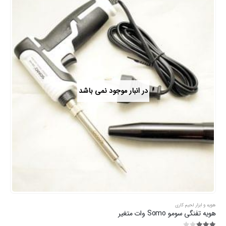
در انبار موجود نمی باشد
هویه و ابزار لحیم کاری
هویه تفنگی سومو Somo وات متغیر