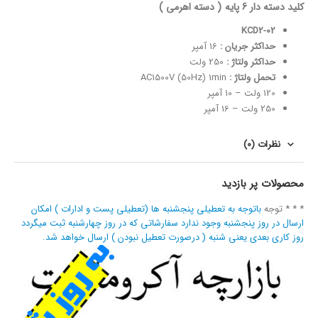
کلید دسته دار 6 پایه ( دسته اهرمی )
KCD2-02
حداکثر جریان :
16 آمپر
حداکثر ولتاژ :
250 ولت
تحمل ولتاژ :
AC1500V (50Hz) 1min
120 ولت – 10 آمپر
250 ولت – 16 آمپر
نظرات (0)
محصولات پر بازدید
* * * توجه
باتوجه به تعطیلی پنجشنبه ها (تعطیلی پست و ادارات ) امکان
ارسال در روز پنجشنبه وجود ندارد سفارشاتی که در روز چهارشنبه ثبت میگردد
روز کاری بعدی یعنی شنبه ( درصورت تعطیل نبودن ) ارسال خواهد شد.