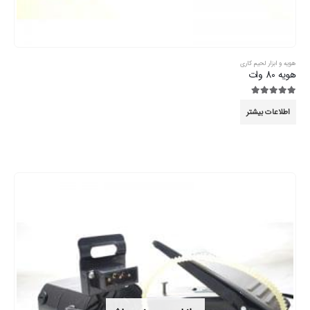
هویه و ابزار لحیم کاری
هویه 80 وات
5.00
از 5
اطلاعات بیشتر