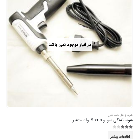
در انبار موجود نمی باشد
هویه و ابزار لحیم کاری
هویه تفنگی سومو Somo وات متغیر
3.00
از 5
اطلاعات بیشتر