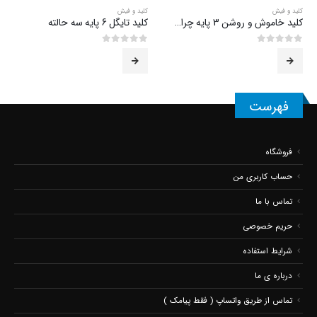
کلید و فیش
کلید و فیش
کلید خاموش و روشن 3 پایه چراغ دار
کلید تایگل 6 پایه سه حالته
0
از 5
0
از 5
فهرست
فروشگاه
حساب کاربری من
تماس با ما
حریم خصوصی
شرایط استفاده
درباره ی ما
تماس از طریق واتساپ ( فقط پیامک )