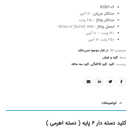
KCD2-02
حداکثر جریان :
16 آمپر
حداکثر ولتاژ :
250 ولت
تحمل ولتاژ :
AC1500V (50Hz) 1min
120 ولت – 10 آمپر
250 ولت 16 آمپر
موجودی کالا:
در انبار موجود نمی باشد
دسته:
کلید و فیش
برچسب:
کلید
,
کلید الاکلنگی
,
کلید سه حالته
توضیحات
کلید دسته دار 6 پایه ( دسته اهرمی )