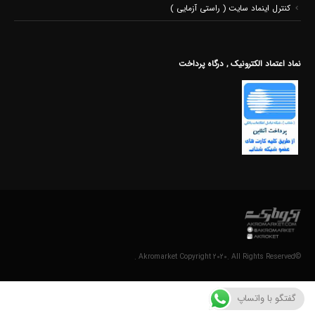
کنترل اینماد سایت ( راستی آزمایی )
نماد اعتماد الکترونیک , درگاه پرداخت
©Akromarket Copyright 2020. All Rights Reserved .
گفتگو با واتساپ