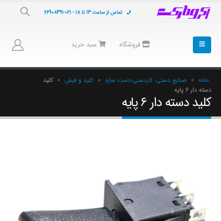
تماس از ساعت 13 تا 18 - 021-66908491
فروشگاه
سبد خرید
خانه
»
صنایع دستی- کاردستی-دست سازه
»
کلید و فیش
»
کلید
دسته دار 6 پایه
کلید دسته دار 6 پایه