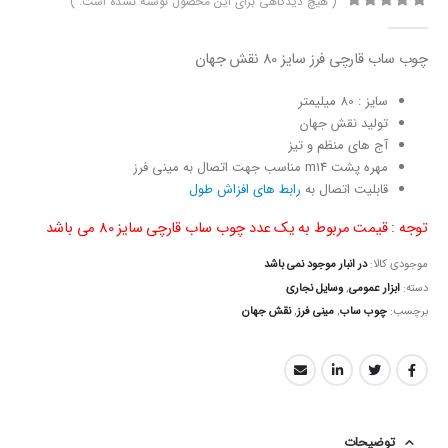
( هیچ دیدگاهی برای این محصول نوشته نشده است. )
0
از 5
چوب ساب قارچی فرز سایز 80 نقش جهان
سایز : 80 میلیمتر
تولید نقش جهان
آج های منظم و تیز
مهره پشت m14 مناسب جهت اتصال به مینی فرز
قابلیت اتصال به
رابط های افزاش طول
توجه : قیمت مربوط به یک عدد چوب ساب قارچی سایز 80 می باشد
موجودی کالا:
در انبار موجود نمی باشد
دسته:
ابزار عمومی
,
وسایل نجاری
برچسب:
چوب ساب
,
مینی فرز
,
نقش جهان
توضیحات