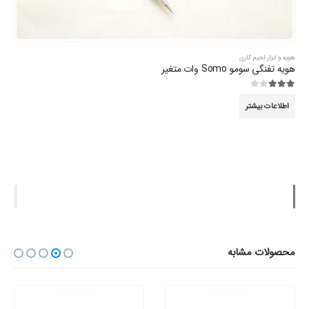
هویه و ابزار لحیم کاری
هویه تفنگی سومو Somo وات متغیر
3.00
از 5
اطلاعات بیشتر
محصولات مشابه