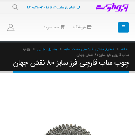
تماس از ساعت 13 تا 18 - 021-66908491
فروشگاه
سبد خرید
خانه
»
صنایع دستی- کاردستی-دست سازه
»
وسایل نجاری
»
چوب
ساب قارچی فرز سایز 80 نقش جهان
چوب ساب قارچی فرز سایز 80 نقش جهان