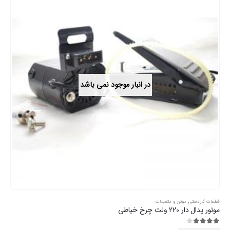
در انبار موجود نمی باشد
قطعات کاردستی
,
موتور و متعلقات
موتور پدال دار 220 ولت چرخ خیاطی
3.89
از 5