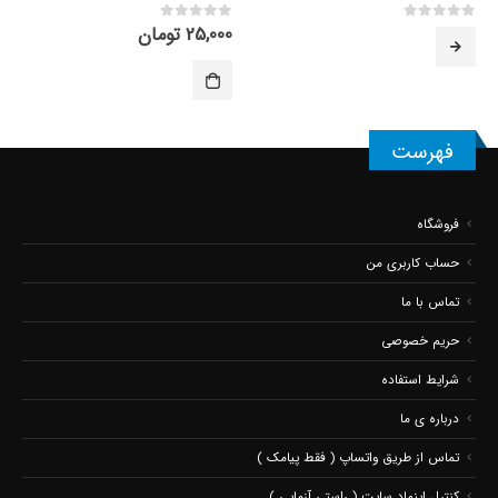
25,000
تومان
0
از 5
4.63
از 5
فهرست
فروشگاه
حساب کاربری من
تماس با ما
حریم خصوصی
شرایط استفاده
درباره ی ما
تماس از طریق واتساپ ( فقط پیامک )
کنترل اینماد سایت ( راستی آزمایی )