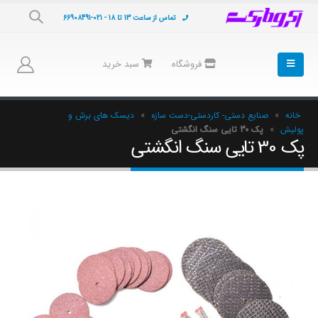
تماس از ساعت 13 تا 18 - 021-66908491
فروشگاه
سبد خرید
خانه
»
صنایع دستی- کاردستی-دست سازه
»
دیسک های برش و
پولیش
»
پک 30 تایی سنگ انگشتی
پک 30 تایی سنگ انگشتی