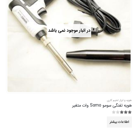
در انبار موجود نمی باشد
هویه و ابزار لحیم کاری
هویه تفنگی سومو Somo وات متغیر
3.00
از 5
اطلاعات بیشتر