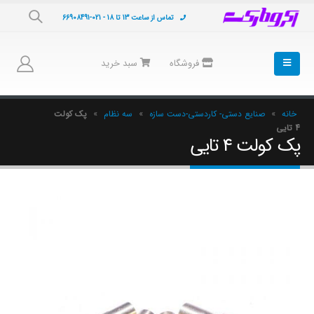
تماس از ساعت 13 تا 18 - 021-66908491
فروشگاه
سبد خرید
خانه
»
صنایع دستی- کاردستی-دست سازه
»
سه نظام
»
پک کولت
4 تایی
پک کولت 4 تایی