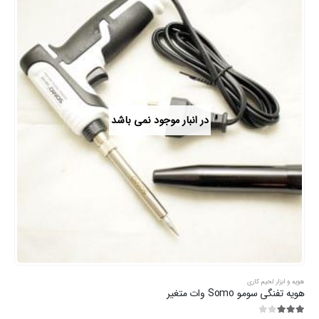
در انبار موجود نمی باشد
هویه و ابزار لحیم کاری
هویه تفنگی سومو Somo وات متغیر