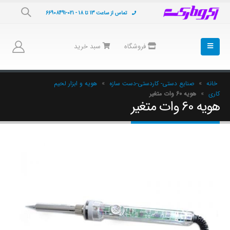
تماس از ساعت 13 تا 18 - 021-66908491
فروشگاه
سبد خرید
خانه
»
صنایع دستی- کاردستی-دست سازه
»
هویه و ابزار لحیم
کاری
»
هویه 60 وات متغیر
هویه 60 وات متغیر