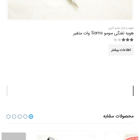
هویه و ابزار لحیم کاری
هویه تفنگی سومو Somo وات متغیر
3.00
از 5
اطلاعات بیشتر
محصولات مشابه