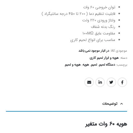
توان خروجی 60 وات
قابلیت تنظیم دما ( 200 تا 450 درجه سانتیگراد )
ولتاژ ورودی 220 ولت
رنگ بدنه شفاف
مقاومت عایق 100MΩ
مناسب برای انواع لحیم کاری
موجودی کالا:
در انبار موجود نمی باشد
دسته:
هویه و ابزار لحیم کاری
برچسب:
دستگاه لحیم
,
لحیم
,
هویه
,
هویه و لحیم
توضیحات
هویه 60 وات متغیر