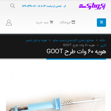
تماس از ساعت 13 تا 18 - 021-66908491
فروشگاه
سبد خرید
خانه
»
صنایع دستی- کاردستی-دست سازه
»
هویه و ابزار لحیم
کاری
»
هویه 60 وات طرح GOOT
هویه 60 وات طرح GOOT