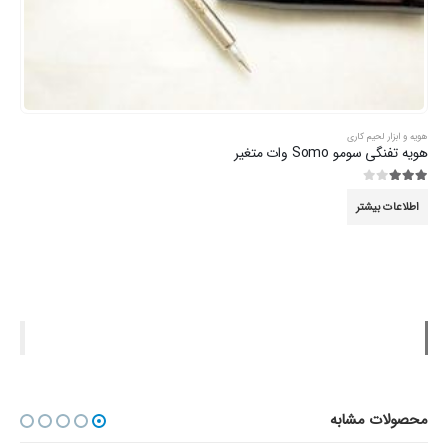
هویه و ابزار لحیم کاری
هویه تفنگی سومو Somo وات متغیر
3.00
از 5
اطلاعات بیشتر
محصولات مشابه