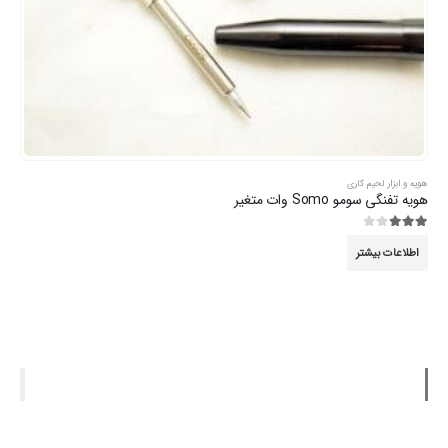
هویه و ابزار لحیم کاری
هویه تفنگی سومو Somo وات متغیر
3.00
از 5
اطلاعات بیشتر