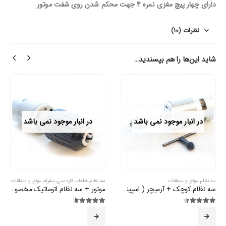
دارای چهار پیچ مغزی نمره 4 جهت محکم شدن روی شفت موتور
نظرات (10)
شاید این‌ها را هم بپسندید…
در انبار موجود نمی باشد
در انبار موجود نمی باشد
سه نظام
,
موتور و متعلقات
سه نظام
,
قطعات کاردستی
,
متفرقه
,
موتور و متعلقات
سه نظام کوچک + آرمیچر ( اسپیندل)
موتور + سه نظام اتوماتیک مخصوص آرمیچر
4.36
از 5
4.52
از 5