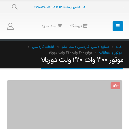
تماس از ساعت 13 تا 18 - 021-66908491
فروشگاه
سبد خرید
خانه
»
صنایع دستی- کاردستی-دست سازه
»
قطعات کاردستی
»
موتور و متعلقات
»
موتور 300 وات 220 ولت دوربالا
موتور 300 وات 220 ولت دوربالا
-11%