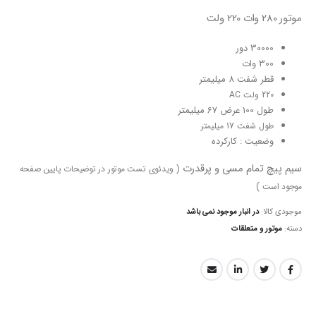
موتور 280 وات 220 ولت
30000 دور
300 وات
قطر شفت 8 میلیمتر
220 ولت AC
طول 100 عرض 67 میلیمتر
طول شفت 17 میلیمتر
وضعیت : کارکرده
سیم پیچ تمام مسی و پرقدرت
( ویدئوی تست موتور در توضیحات پایین صفحه
موجود است )
موجودی کالا:
در انبار موجود نمی باشد
دسته:
موتور و متعلقات