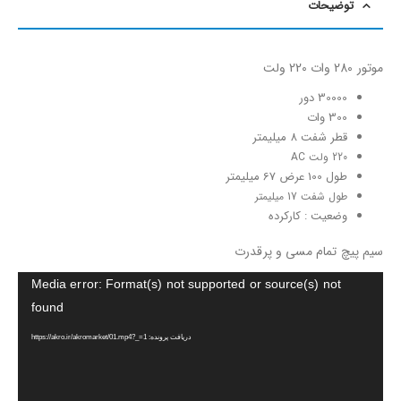
توضیحات
موتور 280 وات 220 ولت
30000 دور
300 وات
قطر شفت 8 میلیمتر
220 ولت AC
طول 100 عرض 67 میلیمتر
طول شفت 17 میلیمتر
وضعیت : کارکرده
سیم پیچ تمام مسی و پرقدرت
نمایشگر
Media error: Format(s) not supported or source(s) not
ویدیو
found
دریافت پرونده: https://akro.ir/akromarket/01.mp4?_=1