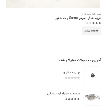
هویه و ابزار لحیم کاری
هویه تفنگی سومو Somo وات متغیر
3.00
از 5
اطلاعات بیشتر
آخرین محصولات نمایش شده
پولی 20 فلزی
0
از 5
شفت به همراه اره دیسکی
4.50
از 5