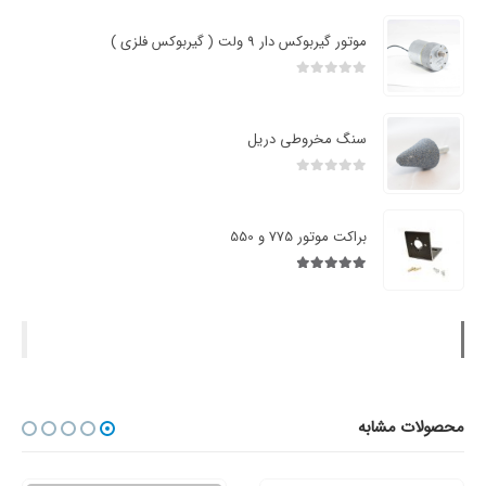
موتور گیربوکس دار 9 ولت ( گیربوکس فلزی )
0
از 5
سنگ مخروطی دریل
0
از 5
براکت موتور 775 و 550
4.88
از 5
محصولات مشابه