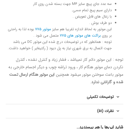
سه عدد جای پیچ سایز M4 جهت بسته شدن روی کار
دارای سیم پیج تمام مسی.
با زغال های قابل تعویض .
دو طرف بوش .
این موتور به لحاظ اندازه تقریبا هم سایز
موتور 775
بوده لذا به راحتی
بر روی
براکت های موتور های 775
متصل می شود .
توجه : همانطور که در توضیحات درج شده این موتور DC می باشد
جهت اتصال به برق شهری نیاز به پل دیود ( رکتیفایر ) خواهید داشت.
توجه : این موتور دائم کار نمیباشد ، فشار زیاد و کنترل نشده ، کنترل
نکردن دمای موتور هنگام کار ، ورود تراشه چوب و دیگر اجسام خارجی به
موتور باعث سوختن موتور میشود همچنین
این موتور هنگام ارسال تست
شده و گارانتی ندارد
.
توضیحات تکمیلی
نظرات (51)
شاید این‌ها را هم بپسندید…