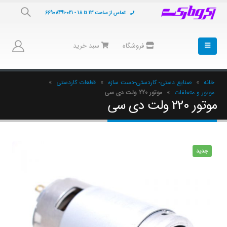
تماس از ساعت 13 تا 18 - 021-66908491
فروشگاه
سبد خرید
خانه
»
صنایع دستی- کاردستی-دست سازه
»
قطعات کاردستی
»
موتور و متعلقات
»
موتور 220 ولت دی سی
موتور 220 ولت دی سی
جدید