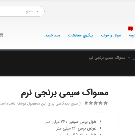
داغ
ارچه
سوال و جواب
پیگیری سفارشات
سبد خرید
ش
»
مسواک سیمی برنجی نرم
مسواک سیمی برنجی نرم
( هیچ دیدگاهی برای این محصول نوشته نشده است
0
از 5
طول برس سیمی
240 میلی متر
عرض برس
24 میلی متر