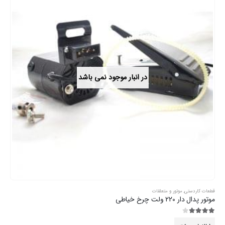
در انبار موجود نمی باشد
قطعات کاردستی
,
موتور و متعلقات
موتور پدال دار 220 ولت چرخ خیاطی
3.89
از 5