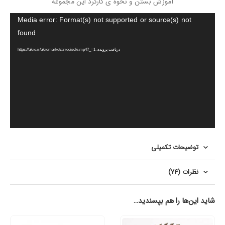
آموزش بستن و نحوه ی کارکرد این مجموعه
نمایشگر
Media error: Format(s) not supported or source(s) not
ویدیو
found
دریافت پرونده: https://akro.ir/akromarket/arrediscki.mp4?_=1
توضیحات تکمیلی
نظرات (74)
شاید این‌ها را هم بپسندید…