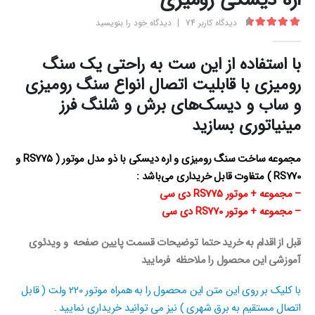
اره دیسکی رومیزی
دیدگاه کاربر
74
|
دیدگاه خود را بنویسید
4.68
از 5
با استفاده از این ست به راحتی یک سنگ
رومیزی با قابلیت اتصال انواع سنگ رومیزی
و ساب و دیسک‌های برش و شلنگ فرز
مینیاتوری بسازید
مجموعه ساخت سنگ رومیزی و اره دیسکی با ذو مدل موتور ( RS775 و
RS770 ) متفاوت قابل خریداری می‌باشد :
– مجموعه + موتور RS775 دی سی
– مجموعه + موتور RS770 دی سی
قبل از اقدام به خرید حتما توضیحات قسمت پایین صفحه و ویدئوی
آموزشی این محصول را ملاحظه فرمایید
با کلیک بر روی این متن این محصول را به همراه موتور 220 ولت ( قابل
اتصال مستقیم به برق شهری ) نیز می توانید خریداری نمایید .