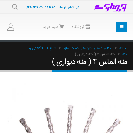
تماس از ساعت 13 تا 18 - 021-66908491
فروشگاه
سبد خرید
خانه
»
صنایع دستی- کاردستی-دست سازه
»
انواع فرز انگشتی و
مته
»
مته الماس 4 ( مته دیواری )
مته الماس 4 ( مته دیواری )