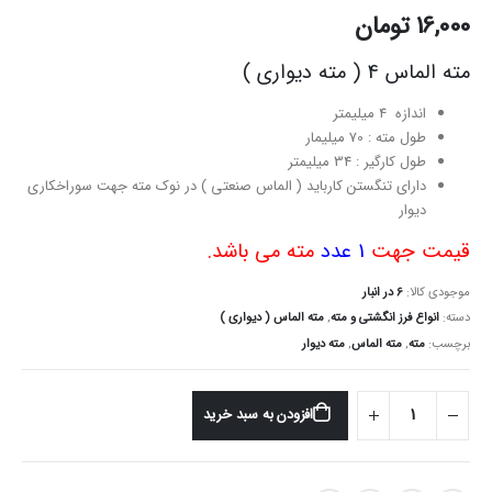
16,000
تومان
مته الماس 4 ( مته دیواری )
اندازه 4 میلیمتر
طول مته : 70 میلیمار
طول کارگیر : 34 میلیمتر
دارای تنگستن کارباید ( الماس صنعتی ) در نوک مته جهت سوراخکاری
دیوار
قیمت جهت
1 عدد
مته می باشد.
موجودی کالا:
6 در انبار
دسته:
انواع فرز انگشتی و مته
,
مته الماس ( دیواری )
برچسب:
مته
,
مته الماس
,
مته دیوار
افزودن به سبد خرید