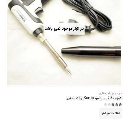
در انبار موجود نمی باشد
هویه و ابزار لحیم کاری
هویه تفنگی سومو Somo وات متغیر
3.00
از 5
اطلاعات بیشتر