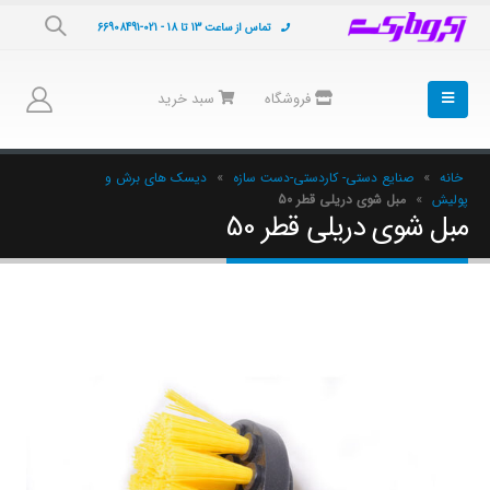
تماس از ساعت 13 تا 18 - 021-66908491
فروشگاه
سبد خرید
خانه
»
صنایع دستی- کاردستی-دست سازه
»
دیسک های برش و
پولیش
»
مبل شوی دریلی قطر 50
مبل شوی دریلی قطر 50