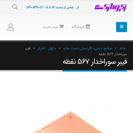
تماس از ساعت 13 تا 18 - 021-66908491
فروشگاه
سبد خرید
خانه
»
صنایع دستی- کاردستی-دست سازه
»
ماژول ، کنترلر
»
فیبر
سوراخدار 567 نقطه
فیبر سوراخدار 567 نقطه