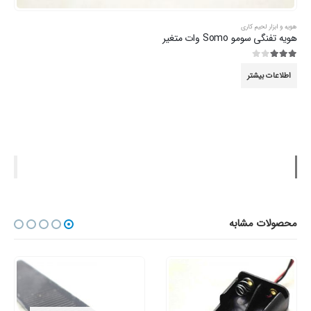
هویه و ابزار لحیم کاری
هویه تفنگی سومو Somo وات متغیر
3.00
از 5
اطلاعات بیشتر
محصولات مشابه