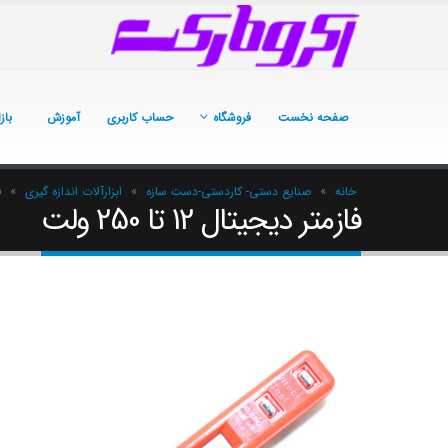
صفحه نخست
فروشگاه
حساب کاربری
آموزش
باز
خانه
»
صنایع دستی- کاردستی-دست سازه
»
ابزارآلات اندازه گیری
»
ف
فازمتر دیجیتال 12 تا 250 ولت