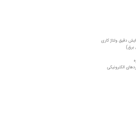
ش دقیق ولتاژ کاری
 برق)
ه
ردهای الکترونیکی