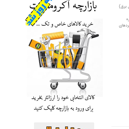
 برق)
ه
ردهای