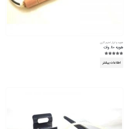
هویه و ابزار لحیم کاری
هویه 80 وات
5.00
از 5
اطلاعات بیشتر