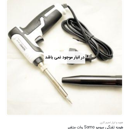
در انبار موجود نمی باشد
هویه و ابزار لحیم کاری
هویه تفنگی سومو Somo وات متغیر