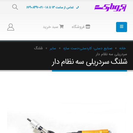
تماس از ساعت 13 تا 18 - 021-66908491
فروشگاه
سبد خرید
خانه
»
صنایع دستی- کاردستی-دست سازه
»
سایر
»
شلنگ
سردریلی سه نظام دار
شلنگ سردریلی سه نظام دار