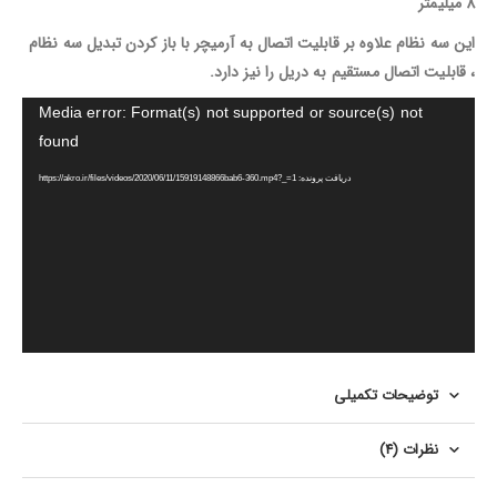
8 میلیمتر
این سه نظام علاوه بر قابلیت اتصال به آرمیچر با باز کردن تبدیل سه نظام
، قابلیت اتصال مستقیم به دریل را نیز دارد.
نمایشگر
Media error: Format(s) not supported or source(s) not
ویدیو
found
دریافت پرونده: https://akro.ir/files/videos/2020/06/11/15919148866bab6-360.mp4?_=1
توضیحات تکمیلی
نظرات (4)