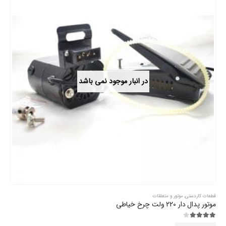
در انبار موجود نمی باشد
قطعات کاردستی
,
موتور و متعلقات
موتور پدال دار 220 ولت چرخ خیاطی
3.89
از 5