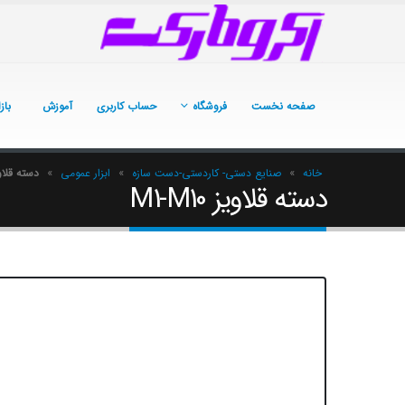
صفحه نخست
فروشگاه
حساب کاربری
آموزش
باز
خانه
»
صنایع دستی- کاردستی-دست سازه
»
ابزار عمومی
»
دسته قلاویز 0
دسته قلاویز M1-M10