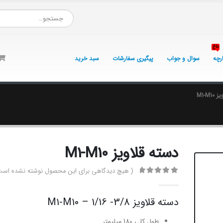
داغ
ارچه
سوال و جواب
پیگیری سفارشات
سبد خرید
M1-M1
دسته قلاویز M1-M10
( هیچ دیدگاهی برای این محصول نوشته نشده است
0
از 5
دسته قلاویز M1-M10 – 1/16 -3/8
طول کلی 180 میلیمتر