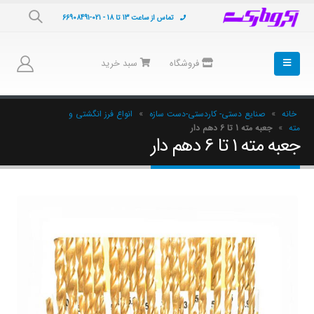
تماس از ساعت 13 تا 18 - 021-66908491
فروشگاه
سبد خرید
خانه
»
صنایع دستی- کاردستی-دست سازه
»
انواع فرز انگشتی و
مته
»
جعبه مته 1 تا 6 دهم دار
جعبه مته 1 تا 6 دهم دار