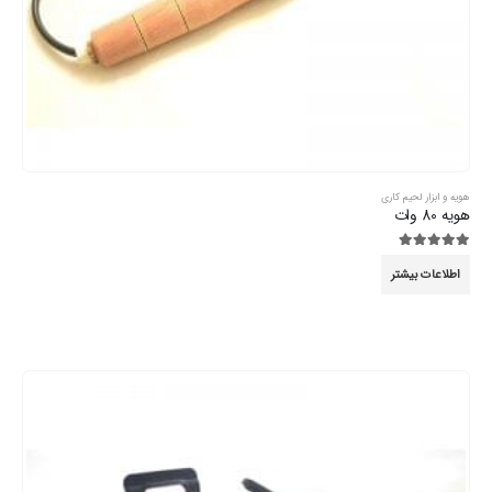
هویه و ابزار لحیم کاری
هویه 80 وات
5.00
از 5
اطلاعات بیشتر