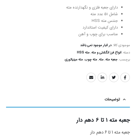
دارای جعبه فلزی و نگهدارنده مته
شامل 51 عدد مته
جننس مته HSS
دارای کیفیت استاندارد
مناسب برای چوب و آهن
موجودی کالا:
در انبار موجود نمی باشد
دسته:
انواع فرز انگشتی و مته
,
مته HSS
برچسب:
جعبه مته
,
مته
,
مته چوب
,
مته مینیاتوری
توضیحات
جعبه مته 1 تا 6 دهم دار
جعبه مته 1 تا 6 دهم دار