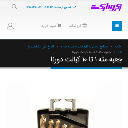
تماس از ساعت 13 تا 18 - 021-66908491
فروشگاه
سبد خرید
خانه
»
صنایع دستی- کاردستی-دست سازه
»
انواع فرز انگشتی و
مته
»
جعبه مته 1 تا 10 کبالت دورنا
جعبه مته 1 تا 10 کبالت دورنا