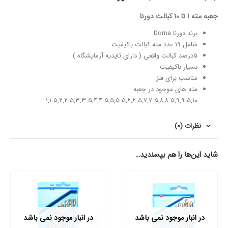
جعبه مته 1 تا 10 کبالت دورنا
برند دورنا Dorna
شامل 19 عدد مته کبالت باکیفیت
5درصد کبالت واقعی ( دارای تایدیه آزمایشگاه )
بسیار باکیفیت
مناسب برای فلز
مته های موجود در جعبه
۱,۱.۵,۲,۲.۵,۳,۳.۵,۴,۴.۵,۵,۵.۵,۶,۶.۵,۷,۷.۵,۸,۸.۵,۹,۹.۵,۱۰
نظرات (0)
شاید این‌ها را هم بپسندید…
در انبار موجود نمی باشد
در انبار موجود نمی باشد