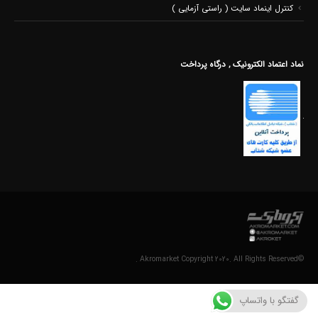
کنترل اینماد سایت ( راستی آزمایی )
نماد اعتماد الکترونیک , درگاه پرداخت
©Akromarket Copyright 2020. All Rights Reserved .
گفتگو با واتساپ