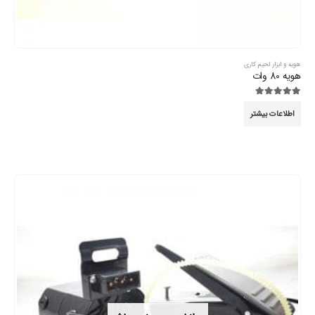
هویه و ابزار لحیم کاری
هویه 80 وات
5.00
از 5
اطلاعات بیشتر