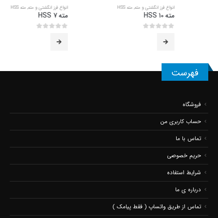
انواع فرز انگشتی و مته
,
مته HSS
انواع فرز انگشتی و مته
,
مته HSS
مته 10 HSS
مته 7 HSS
0
از 5
0
از 5
فهرست
فروشگاه
حساب کاربری من
تماس با ما
حریم خصوصی
شرایط استفاده
درباره ی ما
تماس از طریق واتساپ ( فقط پیامک )