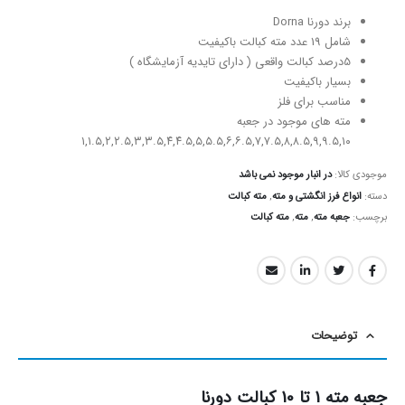
برند دورنا Dorna
شامل 19 عدد مته کبالت باکیفیت
5درصد کبالت واقعی ( دارای تایدیه آزمایشگاه )
بسیار باکیفیت
مناسب برای فلز
مته های موجود در جعبه
۱,۱.۵,۲,۲.۵,۳,۳.۵,۴,۴.۵,۵,۵.۵,۶,۶.۵,۷,۷.۵,۸,۸.۵,۹,۹.۵,۱۰
موجودی کالا:
در انبار موجود نمی باشد
دسته:
انواع فرز انگشتی و مته
,
مته کبالت
برچسب:
جعبه مته
,
مته
,
مته کبالت
توضیحات
جعبه مته 1 تا 10 کبالت دورنا