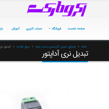
صفحه نخست
فروشگاه
حساب کاربری
آموزش
باز
خانه
»
صنایع دستی- کاردستی-دست سازه
»
منبع تغذیه
»
تبدیل نری
تبدیل نری آداپتور