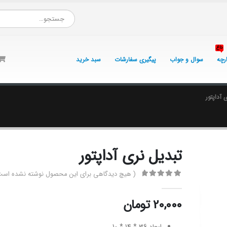
داغ
ارچه
سوال و جواب
پیگیری سفارشات
سبد خرید
 آداپتور
تبدیل نری آداپتور
( هیچ دیدگاهی برای این محصول نوشته نشده است
0
از 5
20,000
تومان