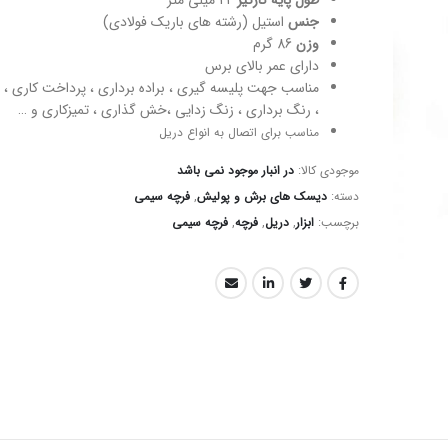
طول پایه کارگیر
22 میلی متر
جنس
استیل (رشته های باریک فولادی)
وزن
86 گرم
دارای عمر بالای برس
مناسب جهت پلیسه گیری ، براده برداری ، پرداخت کاری ، 
، رنگ برداری ، زنگ زدایی ،خش گذاری ، تمیزکاری و …
مناسب برای اتصال به انواع دریل
موجودی کالا:
در انبار موجود نمی باشد
دسته:
دیسک های برش و پولیش
,
فرچه سیمی
برچسب:
ابزار
,
دریل
,
فرچه
,
فرچه سیمی