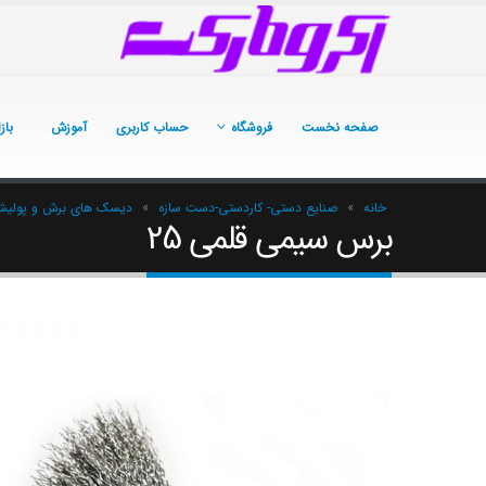
صفحه نخست
فروشگاه
حساب کاربری
آموزش
باز
خانه
»
صنایع دستی- کاردستی-دست سازه
»
دیسک های برش و پولی
برس سیمی قلمی 25