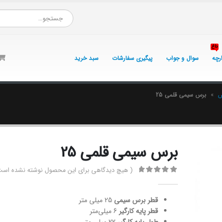
داغ
ارچه
سوال و جواب
پیگیری سفارشات
سبد خرید
ش
»
برس سیمی قلمی 25
برس سیمی قلمی 25
( هیچ دیدگاهی برای این محصول نوشته نشده است
0
از 5
قطر برس سیمی
25 میلی متر
قطر پایه کارگیر
6 میلی‌متر