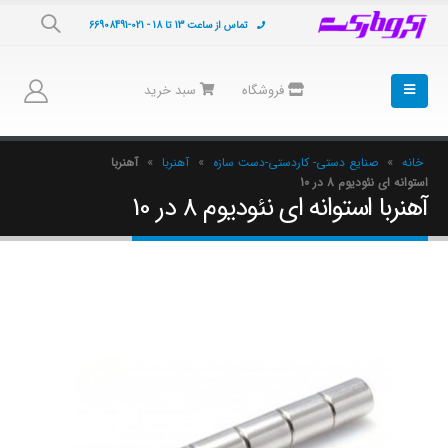
تماس از ساعت 13 تا 18 - 021-66908491
فروشگاه
سبد خرید
خانه
»
صنایع دستی- کاردستی-دست سازه
»
آهنربا
»
آهنربا
استوانه ای نئودیوم 8 در 10
آهنربا استوانه ای نئودیوم 8 در 10