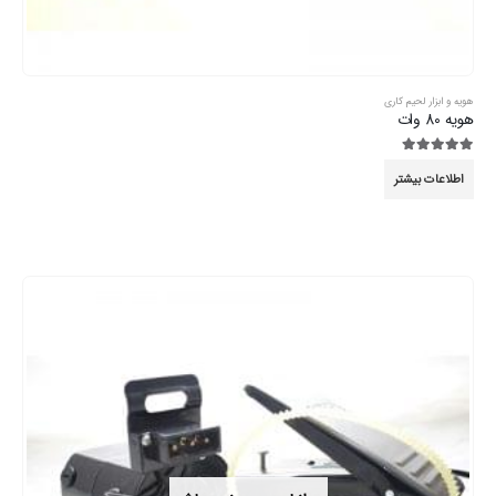
هویه و ابزار لحیم کاری
هویه 80 وات
5.00
از 5
اطلاعات بیشتر