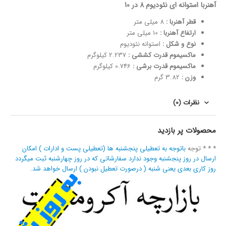
آهنربا استوانه ای نئودیوم 8 در 10
قطر آهنربا :
8 میلی متر
ارتفاع آهنربا :
10 میلی متر
نوع و شکل :
استوانه نئودیوم
ماکسیموم قدرت کششی :
2.237 کیلوگرم
ماکسیموم قدرت برشی :
0.746 کیلوگرم
وزن :
3.82 گرم
نظرات (0)
محصولات پر بازدید
* * * توجه
باتوجه به تعطیلی پنجشنبه ها (تعطیلی پست و ادارات ) امکان
ارسال در روز پنجشنبه وجود ندارد سفارشاتی که در روز چهارشنبه ثبت میگردد
روز کاری بعدی یعنی شنبه ( درصورت تعطیل نبودن ) ارسال خواهد شد.