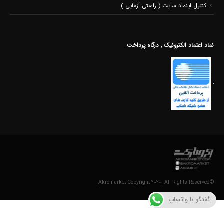
کنترل اینماد سایت ( راستی آزمایی )
نماد اعتماد الکترونیک , درگاه پرداخت
©Akromarket Copyright 2020. All Rights Reserved .
گفتگو با واتساپ