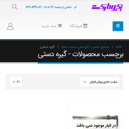
تماس از ساعت 13 تا 18 - 021-66908491
فروشگاه
سبد خرید
خانه
»
صنایع دستی- کاردستی-دست سازه
»
گیره دستی
برچسب محصولات - گیره دستی
در انبار موجود نمی باشد