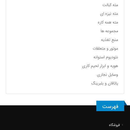
مته کبالت
مته نیزه ای
مته همه کاره
مجموعه ها
منبع تغذیه
موتور و متعلقات
نئودیوم استوانه
هویه و ابزار لحیم کاری
وسایل نجاری
یاتاقان و بلبرینگ
فهرست
فروشگاه