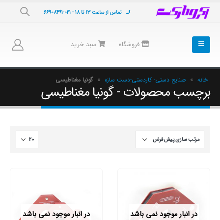
تماس از ساعت 13 تا 18 - 021-66908491
فروشگاه
سبد خرید
خانه
»
صنایع دستی- کاردستی-دست سازه
»
گونیا مغناطیسی
برچسب محصولات - گونیا مغناطیسی
در انبار موجود نمی باشد
در انبار موجود نمی باشد