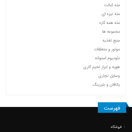
مته کبالت
مته نیزه ای
مته همه کاره
مجموعه ها
منبع تغذیه
موتور و متعلقات
نئودیوم استوانه
هویه و ابزار لحیم کاری
وسایل نجاری
یاتاقان و بلبرینگ
فهرست
فروشگاه