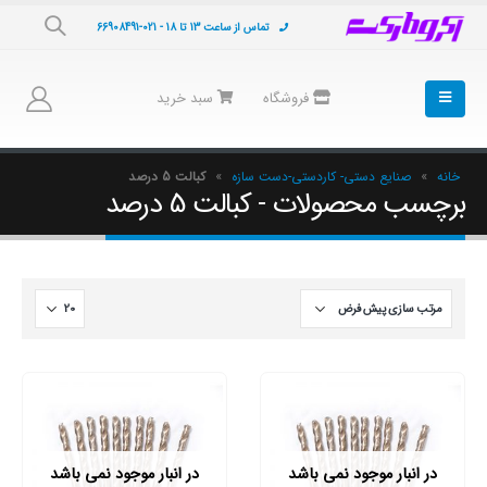
تماس از ساعت 13 تا 18 - 021-66908491
فروشگاه
سبد خرید
خانه
»
صنایع دستی- کاردستی-دست سازه
»
کبالت 5 درصد
برچسب محصولات - کبالت 5 درصد
در انبار موجود نمی باشد
در انبار موجود نمی باشد