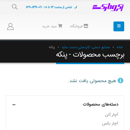
تماس از ساعت 13 تا 18 - 021-66908491
فروشگاه
سبد خرید
خانه
»
صنایع دستی- کاردستی-دست سازه
»
پنکه
برچسب محصولات - پنکه
هیچ محصولی یافت نشد.
دسته‌های محصولات
آچار آلن
آچار بکس