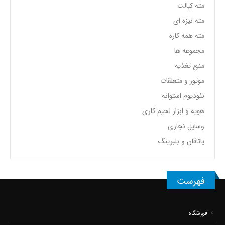
مته کبالت
مته نیزه ای
مته همه کاره
مجموعه ها
منبع تغذیه
موتور و متعلقات
نئودیوم استوانه
هویه و ابزار لحیم کاری
وسایل نجاری
یاتاقان و بلبرینگ
فهرست
فروشگاه